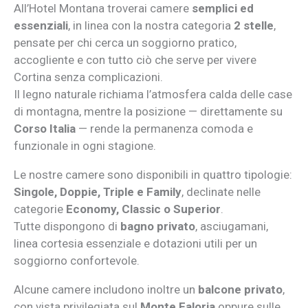
All’Hotel Montana troverai camere
semplici ed
essenziali
, in linea con la nostra categoria
2 stelle
,
pensate per chi cerca un soggiorno pratico,
accogliente e con tutto ciò che serve per vivere
Cortina senza complicazioni.
Il legno naturale richiama l’atmosfera calda delle case
di montagna, mentre la posizione — direttamente su
Corso Italia
— rende la permanenza comoda e
funzionale in ogni stagione.
Le nostre camere sono disponibili in quattro tipologie:
Singole, Doppie, Triple e Family
, declinate nelle
categorie
Economy, Classic o Superior
.
Tutte dispongono di
bagno privato
, asciugamani,
linea cortesia essenziale e dotazioni utili per un
soggiorno confortevole.
Alcune camere includono inoltre un
balcone privato
,
con vista privilegiata sul
Monte Faloria
oppure sulle