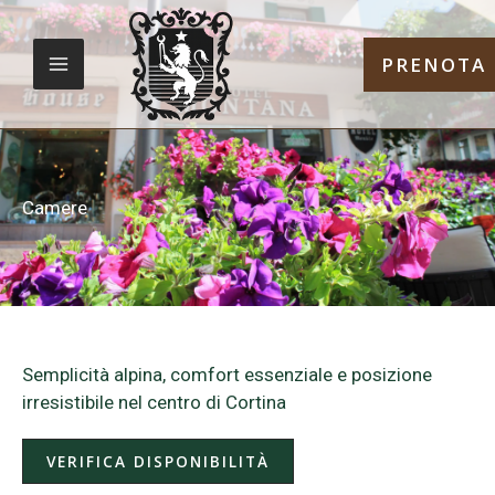
Vai
MAIN
al
PRENOTA
contenuto
MENU
Camere
Semplicità alpina, comfort essenziale e posizione
irresistibile nel centro di Cortina
VERIFICA DISPONIBILITÀ